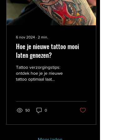
6 nov 2024
∙
2
min.
Hoe je nieuwe tattoo mooi
laten genezen?
Tattoo verzorgingstips:
ontdek hoe je je nieuwe
tattoo optimaal laat
genezen, beschermt tegen
de zon en langdurig strak
en stralend houdt.
50
0
Meer laden