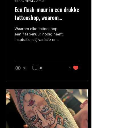
13 nov 2024
∙
2
min.
Een flash-muur in een drukke
tattooshop, waarom
eigenlijk?
Waarom elke tattooshop
een flash-muur nodig heeft:
inspiratie, stijlvariatie en
afwisseling tijdens
intensieve tattoo-trajecten!
18
0
1