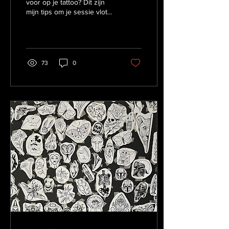
voor op je tattoo? Dit zijn
mijn tips om je sessie vlot
te laten verlopen en je
tattoo mooi te laten
genezen.
73
0